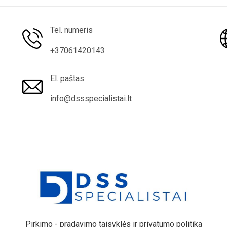
Tel. numeris
+37061420143
El. paštas
info@dssspecialistai.lt
Pirkimo - pradavimo taisyklės ir privatumo politika