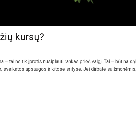
džių kursų?
 – tai ne tik įprotis nusiplauti rankas prieš valgį. Tai – būtina są
, sveikatos apsaugos ir kitose srityse. Jei dirbate su žmonėmis,.