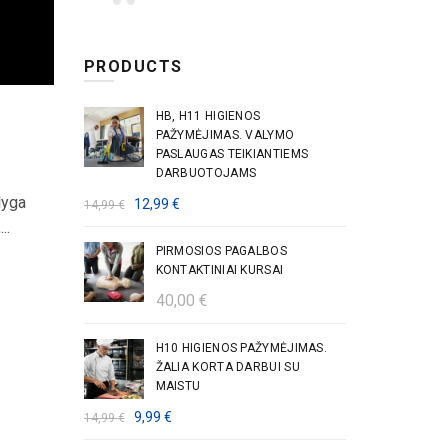
PRODUCTS
HB, H11 HIGIENOS
PAŽYMĖJIMAS. VALYMO
PASLAUGAS TEIKIANTIEMS
DARBUOTOJAMS
lyga
Original
Current
12,99
€
14,99
€
..
price
price
was:
is:
PIRMOSIOS PAGALBOS
KONTAKTINIAI KURSAI
14,99 €.
12,99 €.
40,00
€
H10 HIGIENOS PAŽYMĖJIMAS.
ŽALIA KORTA DARBUI SU
MAISTU
Original
Current
9,99
€
14,99
€
price
price