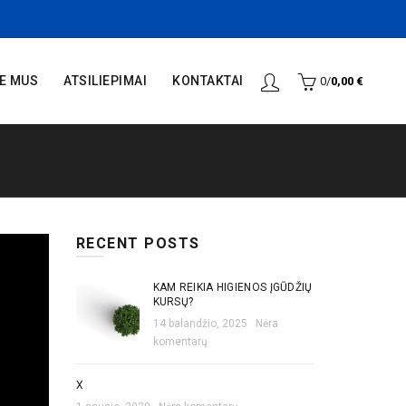
IE MUS
ATSILIEPIMAI
KONTAKTAI
0
/
0,00
€
RECENT POSTS
KAM REIKIA HIGIENOS ĮGŪDŽIŲ
KURSŲ?
14 balandžio, 2025
Nėra
komentarų
X