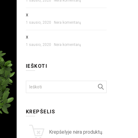
1 sausio, 2020
Nėra komentarų
X
1 sausio, 2020
Nėra komentarų
X
1 sausio, 2020
Nėra komentarų
IEŠKOTI
Search
for:
KREPŠELIS
Krepšelyje nėra produktų.