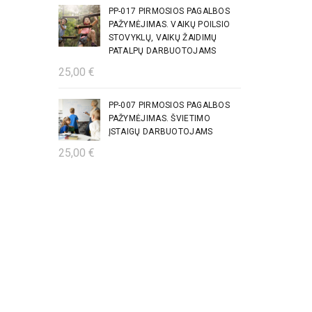
was:
is:
PP-017 PIRMOSIOS PAGALBOS
PAŽYMĖJIMAS. VAIKŲ POILSIO
14,99 €.
9,99 €.
STOVYKLŲ, VAIKŲ ŽAIDIMŲ
PATALPŲ DARBUOTOJAMS
25,00
€
PP-007 PIRMOSIOS PAGALBOS
PAŽYMĖJIMAS. ŠVIETIMO
ĮSTAIGŲ DARBUOTOJAMS
25,00
€