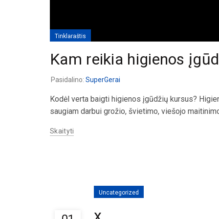
Tinklaraštis
Kam reikia higienos įgū
Pasidalino:
SuperGerai
Kodėl verta baigti higienos įgūdžių kursus? Higiena
saugiam darbui grožio, švietimo, viešojo maitinimo
Skaityti
Uncategorized
x
01