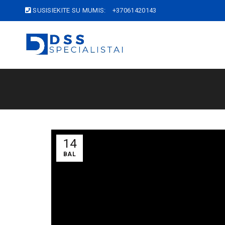
SUSISIEKITE SU MUMIS:
+37061420143
14
BAL