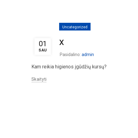
Uncategorized
x
01
SAU
Pasidalino:
admin
Kam reikia higienos įgūdžių kursų?
Skaityti