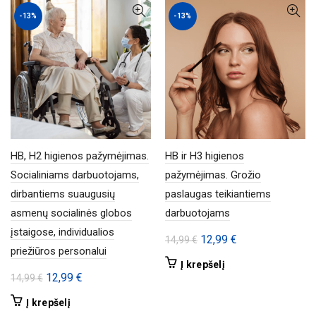
-13%
-13%
HB, H2 higienos pažymėjimas.
HB ir H3 higienos
Socialiniams darbuotojams,
pažymėjimas. Grožio
dirbantiems suaugusių
paslaugas teikiantiems
asmenų socialinės globos
darbuotojams
įstaigose, individualios
Original
Current
12,99
€
14,99
€
priežiūros personalui
price
price
Į krepšelį
was:
is:
Original
Current
12,99
€
14,99
€
14,99 €.
12,99 €.
price
price
Į krepšelį
was:
is: