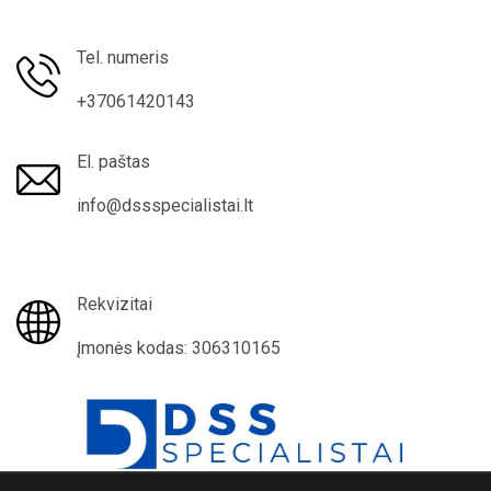
Tel. numeris
+37061420143
El. paštas
info@dssspecialistai.lt
Rekvizitai
Įmonės kodas: 306310165