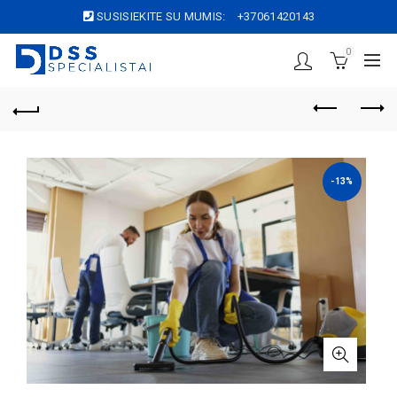
SUSISIEKITE SU MUMIS:
+37061420143
0
-13%