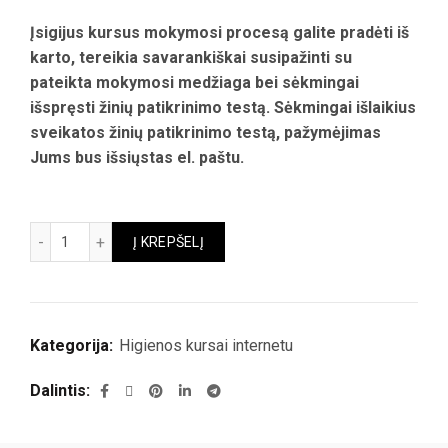
Įsigijus kursus mokymosi procesą galite pradėti iš
karto, tereikia savarankiškai susipažinti su
pateikta mokymosi medžiaga bei sėkmingai
išspręsti žinių patikrinimo testą. Sėkmingai išlaikius
sveikatos žinių patikrinimo testą, pažymėjimas
Jums bus išsiųstas el. paštu.
produkto kiekis: HB, H11 higienos pažymėjimas. Valymo pas
Į KREPŠELĮ
Kategorija:
Higienos kursai internetu
Dalintis