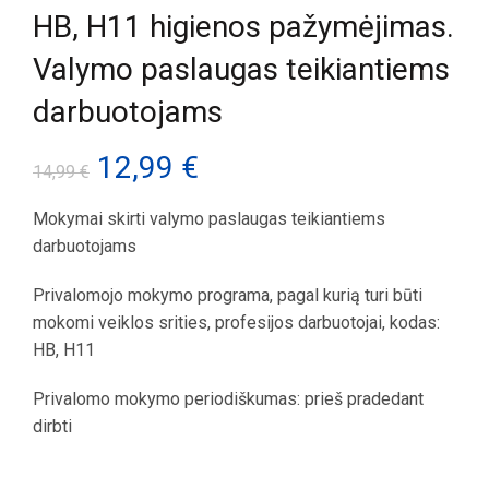
HB, H11 higienos pažymėjimas.
Valymo paslaugas teikiantiems
darbuotojams
Original
Current
12,99
€
14,99
€
price
price
Mokymai skirti valymo paslaugas teikiantiems
darbuotojams
was:
is:
Privalomojo mokymo programa, pagal kurią turi būti
14,99 €.
12,99 €.
mokomi veiklos srities, profesijos darbuotojai, kodas:
HB, H11
Privalomo mokymo periodiškumas: prieš pradedant
dirbti