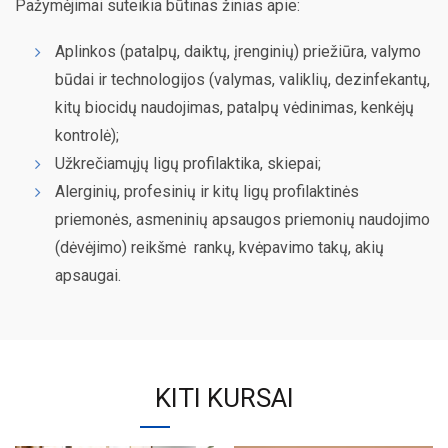
Pažymėjimai suteikia būtinas žinias apie:
Aplinkos (patalpų, daiktų, įrenginių) priežiūra, valymo
būdai ir technologijos (valymas, valiklių, dezinfekantų,
kitų biocidų naudojimas, patalpų vėdinimas, kenkėjų
kontrolė);
Užkrečiamųjų ligų profilaktika, skiepai;
Alerginių, profesinių ir kitų ligų profilaktinės
priemonės, asmeninių apsaugos priemonių naudojimo
(dėvėjimo) reikšmė
rankų, kvėpavimo takų, akių
apsaugai.
KITI KURSAI