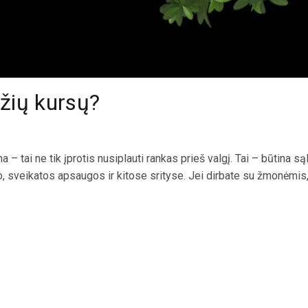
džių kursų?
 – tai ne tik įprotis nusiplauti rankas prieš valgį. Tai – būtina są
, sveikatos apsaugos ir kitose srityse. Jei dirbate su žmonėmis,.