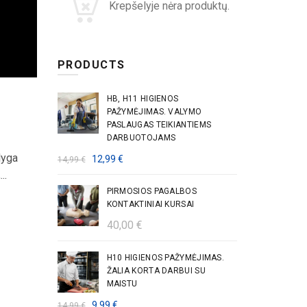
Krepšelyje nėra produktų.
PRODUCTS
HB, H11 HIGIENOS
PAŽYMĖJIMAS. VALYMO
PASLAUGAS TEIKIANTIEMS
DARBUOTOJAMS
lyga
Original
Current
12,99
€
14,99
€
..
price
price
was:
is:
PIRMOSIOS PAGALBOS
KONTAKTINIAI KURSAI
14,99 €.
12,99 €.
40,00
€
H10 HIGIENOS PAŽYMĖJIMAS.
ŽALIA KORTA DARBUI SU
MAISTU
Original
Current
9,99
€
14,99
€