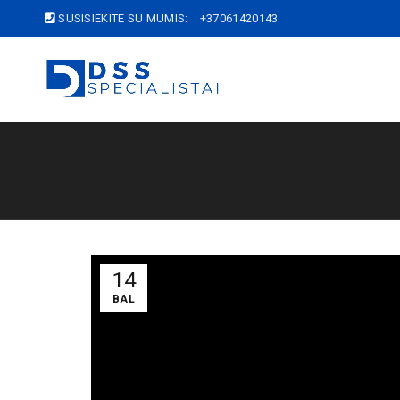
SUSISIEKITE SU MUMIS:
+37061420143
14
BAL