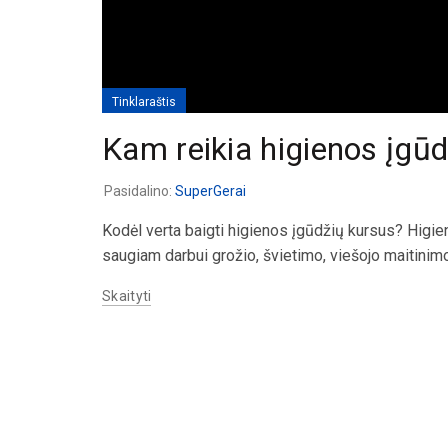
Tinklaraštis
Kam reikia higienos įgū
Pasidalino:
SuperGerai
Kodėl verta baigti higienos įgūdžių kursus? Higiena
saugiam darbui grožio, švietimo, viešojo maitinimo
Skaityti