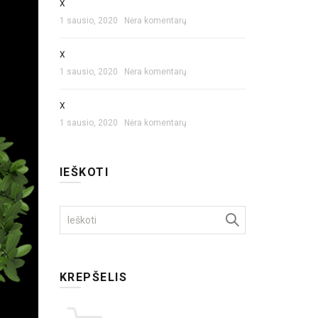
X
1 sausio, 2020
Nėra komentarų
X
1 sausio, 2020
Nėra komentarų
X
1 sausio, 2020
Nėra komentarų
IEŠKOTI
Search
for:
KREPŠELIS