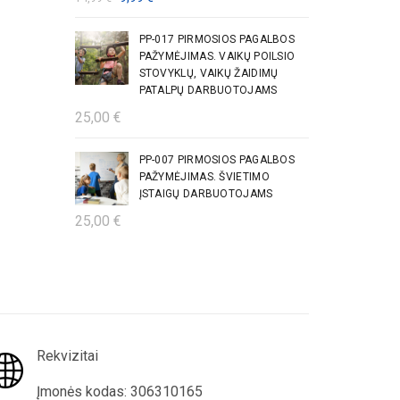
price
price
was:
is:
PP-017 PIRMOSIOS PAGALBOS
PAŽYMĖJIMAS. VAIKŲ POILSIO
14,99 €.
9,99 €.
STOVYKLŲ, VAIKŲ ŽAIDIMŲ
PATALPŲ DARBUOTOJAMS
25,00
€
PP-007 PIRMOSIOS PAGALBOS
PAŽYMĖJIMAS. ŠVIETIMO
ĮSTAIGŲ DARBUOTOJAMS
25,00
€
Rekvizitai
Įmonės kodas: 306310165