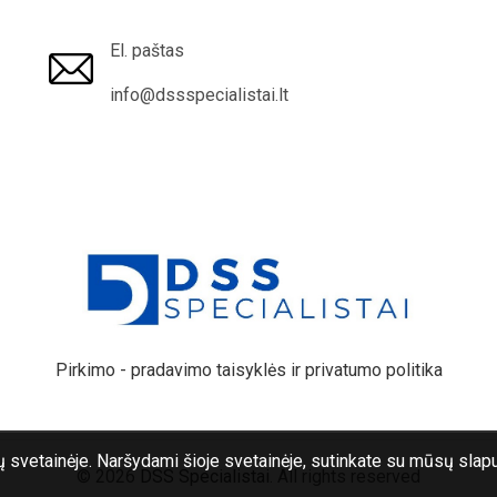
El. paštas
info@dssspecialistai.lt
Pirkimo - pradavimo taisyklės ir privatumo politika
svetainėje. Naršydami šioje svetainėje, sutinkate su mūsų slap
© 2026
DSS Specialistai
. All rights reserved