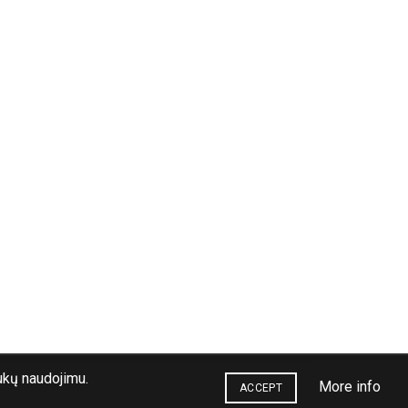
ukų naudojimu.
More info
ACCEPT