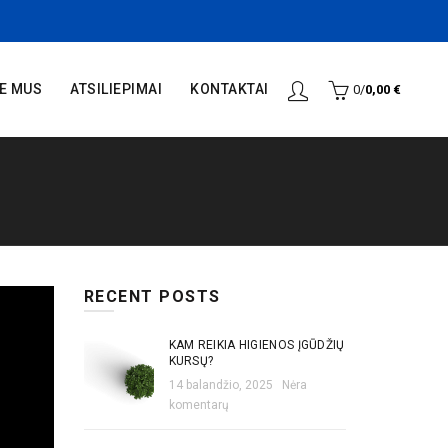
IE MUS
ATSILIEPIMAI
KONTAKTAI
0
/
0,00
€
RECENT POSTS
KAM REIKIA HIGIENOS ĮGŪDŽIŲ
KURSŲ?
14 balandžio, 2025
Nėra
komentarų