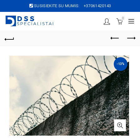
SUSISIEKITE SU MUMIS:
+37061420143
0
-13%