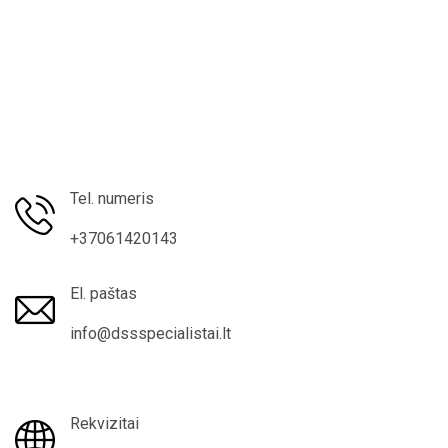
Tel. numeris
+37061420143
El. paštas
info@dssspecialistai.lt
Rekvizitai