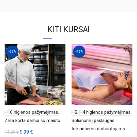
KITI KURSAI
-33%
-13%
H10 higienos pažymėjimas.
HB, H4 higienos pažymėjimas.
Žalia korta darbui su maistu
Soliariumų paslaugas
teikiantiems darbuotojams
Original
Current
9,99
€
14,99
€