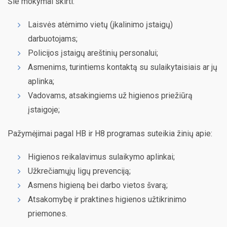
Šie mokymai skirti:
Laisvės atėmimo vietų (įkalinimo įstaigų)
darbuotojams;
Policijos įstaigų areštinių personalui;
Asmenims, turintiems kontaktą su sulaikytaisiais ar jų
aplinka;
Vadovams, atsakingiems už higienos priežiūrą
įstaigoje;
Pažymėjimai pagal HB ir H8 programas suteikia žinių apie:
Higienos reikalavimus sulaikymo aplinkai;
Užkrečiamųjų ligų prevenciją;
Asmens higieną bei darbo vietos švarą;
Atsakomybę ir praktines higienos užtikrinimo
priemones.