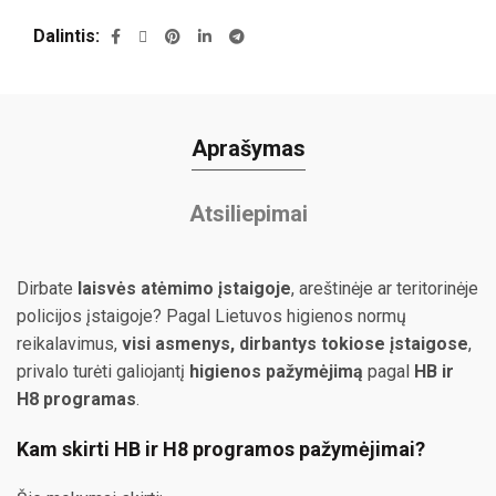
Dalintis
Aprašymas
Atsiliepimai
Dirbate
laisvės atėmimo įstaigoje
, areštinėje ar teritorinėje
policijos įstaigoje? Pagal Lietuvos higienos normų
reikalavimus,
visi asmenys, dirbantys tokiose įstaigose
,
privalo turėti galiojantį
higienos pažymėjimą
pagal
HB ir
H8 programas
.
Kam skirti HB ir H8 programos pažymėjimai?