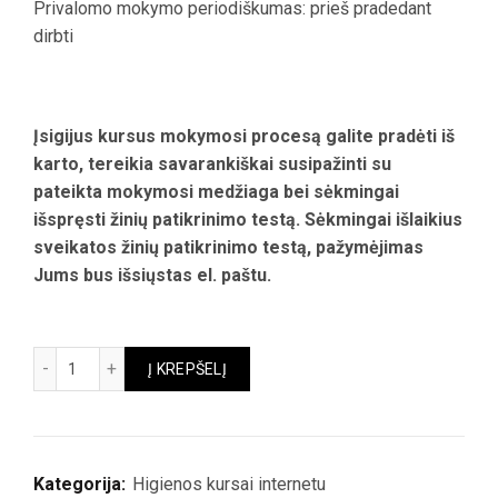
Privalomo mokymo periodiškumas: prieš pradedant
dirbti
Įsigijus kursus mokymosi procesą galite pradėti iš
karto, tereikia savarankiškai susipažinti su
pateikta mokymosi medžiaga bei sėkmingai
išspręsti žinių patikrinimo testą. Sėkmingai išlaikius
sveikatos žinių patikrinimo testą, pažymėjimas
Jums bus išsiųstas el. paštu.
produkto kiekis: HB, H8 higienos pažymėjimas. Laisvės atėmimo
Į KREPŠELĮ
Kategorija:
Higienos kursai internetu