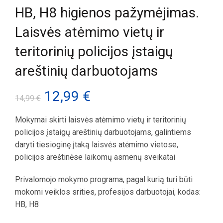
HB, H8 higienos pažymėjimas.
Laisvės atėmimo vietų ir
teritorinių policijos įstaigų
areštinių darbuotojams
Original
Current
12,99
€
14,99
€
price
price
Mokymai skirti laisvės atėmimo vietų ir teritorinių
policijos įstaigų areštinių darbuotojams, galintiems
was:
is:
daryti tiesioginę įtaką laisvės atėmimo vietose,
policijos areštinėse laikomų asmenų sveikatai
14,99 €.
12,99 €.
Privalomojo mokymo programa, pagal kurią turi būti
mokomi veiklos srities, profesijos darbuotojai, kodas:
HB, H8