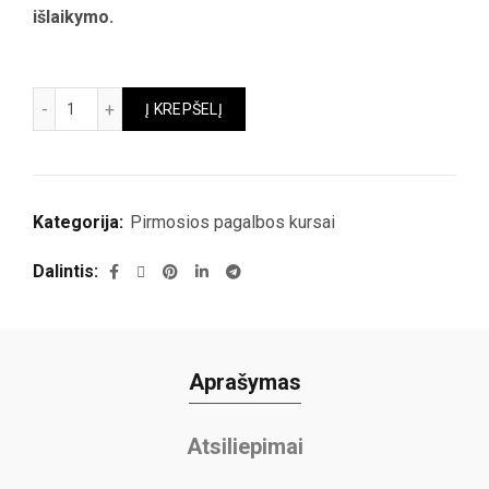
išlaikymo.
produkto kiekis: PP-012 pirmosios pagalbos pažymėjimas. Ka
Į KREPŠELĮ
Kategorija:
Pirmosios pagalbos kursai
Dalintis
Aprašymas
Atsiliepimai