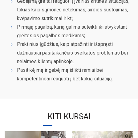
Gebėjimą greitai reaguoti į įvairias kritines situacijas,
tokias kaip sąmonės netekimas, širdies sustojimas,
kvėpavimo sutrikimai ir kt.;
Pirmąją pagalbą, kurią galima suteikti iki atvykstant
greitosios pagalbos medikams;
Praktinius įgūdžius, kaip atpažinti ir išspręsti
dažniausiai pasitaikančias sveikatos problemas bei
nelaimes klientų aplinkoje;
Pasitikėjimą ir gebėjimą išlikti ramiai bei
kompetentingai reaguoti į bet kokią situaciją.
KITI KURSAI