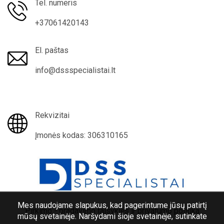
Tel. numeris
+37061420143
El. paštas
info@dssspecialistai.lt
Rekvizitai
Įmonės kodas: 306310165
Mes naudojame slapukus, kad pagerintume jūsų patirtį
Pirkimo - pradavimo taisyklės ir privatumo politika
mūsų svetainėje. Naršydami šioje svetainėje, sutinkate