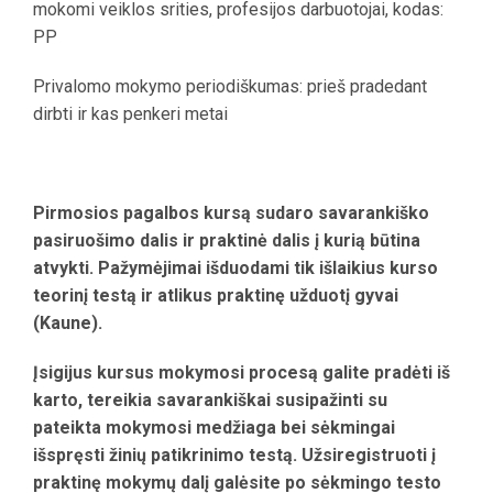
mokomi veiklos srities, profesijos darbuotojai, kodas:
PP
Privalomo mokymo periodiškumas: prieš pradedant
dirbti ir kas penkeri metai
Pirmosios pagalbos kursą sudaro savarankiško
pasiruošimo dalis ir praktinė dalis į kurią būtina
atvykti. Pažymėjimai išduodami tik išlaikius kurso
teorinį testą ir atlikus praktinę užduotį gyvai
(Kaune).
Įsigijus kursus mokymosi procesą galite pradėti iš
karto, tereikia savarankiškai susipažinti su
pateikta mokymosi medžiaga bei sėkmingai
išspręsti žinių patikrinimo testą. Užsiregistruoti į
praktinę mokymų dalį galėsite po sėkmingo testo