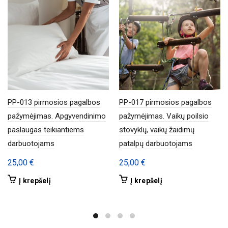
PP-013 pirmosios pagalbos
PP-017 pirmosios pagalbos
pažymėjimas. Apgyvendinimo
pažymėjimas. Vaikų poilsio
paslaugas teikiantiems
stovyklų, vaikų žaidimų
darbuotojams
patalpų darbuotojams
25,00
€
25,00
€
Į krepšelį
Į krepšelį