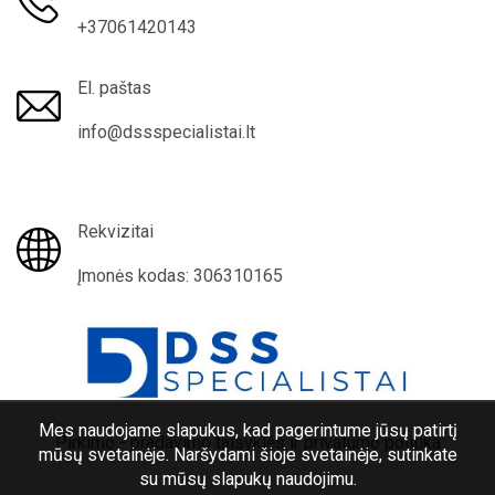
+37061420143
El. paštas
info@dssspecialistai.lt
Rekvizitai
Įmonės kodas: 306310165
Mes naudojame slapukus, kad pagerintume jūsų patirtį
Pirkimo - pradavimo taisyklės ir privatumo politika
mūsų svetainėje. Naršydami šioje svetainėje, sutinkate
su mūsų slapukų naudojimu.