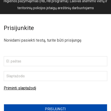
Higienos pažymėjimas (HB, H8 programa). Laisvės atėmimo vietų ir
teritorinių policijos įstaigų areštinių darbuotojams
Prisijunkite
Norėdami pasiekti testą, turite būti prisijungę.
Priminti slaptažodį
PRISIJUNGTI